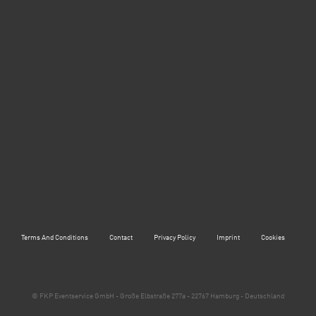
Terms And Conditions
Contact
Privacy Policy
Imprint
Cookies
©
FKP Eventservice GmbH - Große Elbstraße 277a - 22767 Hamburg - Deutschland